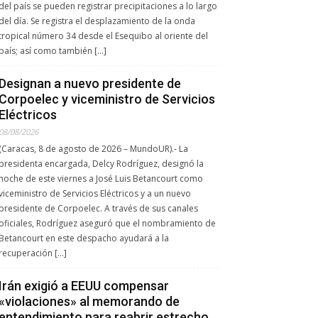
del país se pueden registrar precipitaciones a lo largo
del día. Se registra el desplazamiento de la onda
tropical número 34 desde el Esequibo al oriente del
país; así como también […]
Designan a nuevo presidente de
Corpoelec y viceministro de Servicios
Eléctricos
08/08/2026
(Caracas, 8 de agosto de 2026 – MundoUR).- La
presidenta encargada, Delcy Rodríguez, designó la
noche de este viernes a José Luis Betancourt como
viceministro de Servicios Eléctricos y a un nuevo
presidente de Corpoelec. A través de sus canales
oficiales, Rodríguez aseguró que el nombramiento de
Betancourt en este despacho ayudará a la
recuperación […]
Irán exigió a EEUU compensar
«violaciones» al memorando de
entendimiento para reabrir estrecho