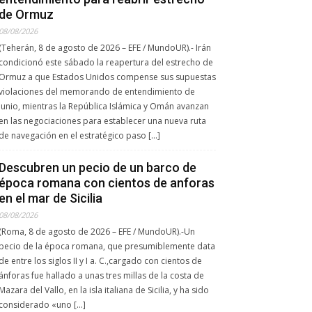
de Ormuz
08/08/2026
(Teherán, 8 de agosto de 2026 – EFE / MundoUR).- Irán
condicionó este sábado la reapertura del estrecho de
Ormuz a que Estados Unidos compense sus supuestas
violaciones del memorando de entendimiento de
junio, mientras la República Islámica y Omán avanzan
en las negociaciones para establecer una nueva ruta
de navegación en el estratégico paso […]
Descubren un pecio de un barco de
época romana con cientos de anforas
en el mar de Sicilia
08/08/2026
(Roma, 8 de agosto de 2026 – EFE / MundoUR).-Un
pecio de la época romana, que presumiblemente data
de entre los siglos II y I a. C.,cargado con cientos de
ánforas fue hallado a unas tres millas de la costa de
Mazara del Vallo, en la isla italiana de Sicilia, y ha sido
considerado «uno […]