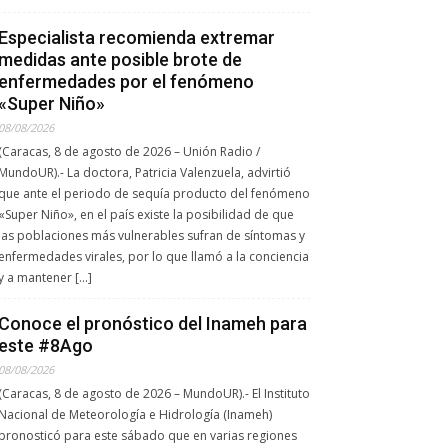
Especialista recomienda extremar
medidas ante posible brote de
enfermedades por el fenómeno
«Super Niño»
08/08/2026
(Caracas, 8 de agosto de 2026 – Unión Radio /
MundoUR).- La doctora, Patricia Valenzuela, advirtió
que ante el periodo de sequía producto del fenómeno
«Super Niño», en el país existe la posibilidad de que
las poblaciones más vulnerables sufran de síntomas y
enfermedades virales, por lo que llamó a la conciencia
y a mantener […]
Conoce el pronóstico del Inameh para
este #8Ago
08/08/2026
(Caracas, 8 de agosto de 2026 – MundoUR).- El Instituto
Nacional de Meteorología e Hidrología (Inameh)
pronosticó para este sábado que en varias regiones