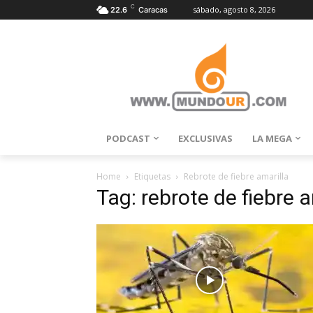
C
sábado, agosto 8, 2026
22.6
Caracas
PODCAST
EXCLUSIVAS
LA MEGA
Home
Etiquetas
Rebrote de fiebre amarilla
Tag: rebrote de fiebre a