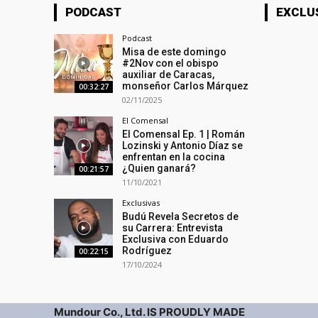
PODCAST
EXCLU
Podcast
Misa de este domingo
#2Nov con el obispo
auxiliar de Caracas,
monseñor Carlos Márquez
00:32:27
02/11/2025
El Comensal
El Comensal Ep. 1 | Román
Lozinski y Antonio Díaz se
enfrentan en la cocina
¿Quien ganará?
00:21:57
11/10/2021
Exclusivas
Budú Revela Secretos de
su Carrera: Entrevista
Exclusiva con Eduardo
Rodríguez
00:22:15
17/10/2024
Mundour Co., Ltd. IS PROUDLY MADE