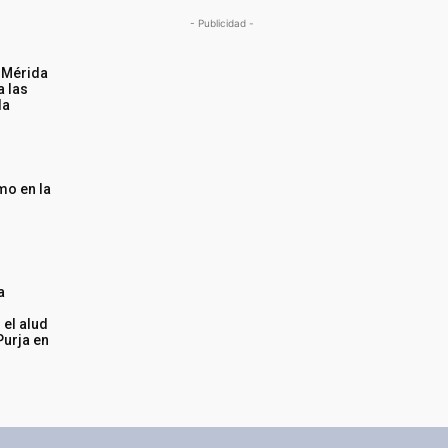
- Publicidad -
n Mérida
a las
da
mo en la
a
 el alud
Purja en