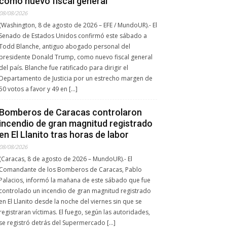
como nuevo fiscal general
08/08/2026
(Washington, 8 de agosto de 2026 – EFE / MundoUR).- El
Senado de Estados Unidos confirmó este sábado a
Todd Blanche, antiguo abogado personal del
presidente Donald Trump, como nuevo fiscal general
del país. Blanche fue ratificado para dirigir el
Departamento de Justicia por un estrecho margen de
50 votos a favor y 49 en […]
Bomberos de Caracas controlaron
incendio de gran magnitud registrado
en El Llanito tras horas de labor
08/08/2026
(Caracas, 8 de agosto de 2026 – MundoUR).- El
Comandante de los Bomberos de Caracas, Pablo
Palacios, informó la mañana de este sábado que fue
controlado un incendio de gran magnitud registrado
en El Llanito desde la noche del viernes sin que se
registraran víctimas. El fuego, según las autoridades,
se registró detrás del Supermercado […]