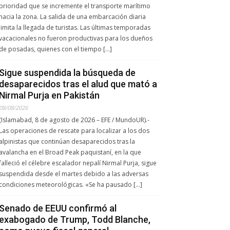
prioridad que se incremente el transporte marítimo
hacia la zona. La salida de una embarcación diaria
limita la llegada de turistas. Las últimas temporadas
vacacionales no fueron productivas para los dueños
de posadas, quienes con el tiempo […]
Sigue suspendida la búsqueda de
desaparecidos tras el alud que mató a
Nirmal Purja en Pakistán
08/08/2026
(Islamabad, 8 de agosto de 2026 – EFE / MundoUR).-
Las operaciones de rescate para localizar a los dos
alpinistas que continúan desaparecidos tras la
avalancha en el Broad Peak paquistaní, en la que
falleció el célebre escalador nepalí Nirmal Purja, sigue
suspendida desde el martes debido a las adversas
condiciones meteorológicas. «Se ha pausado […]
Senado de EEUU confirmó al
exabogado de Trump, Todd Blanche,