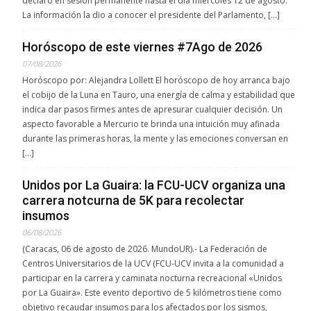
declaró en sesión permanente hasta el día miércoles 12 de agosto.
La información la dio a conocer el presidente del Parlamento, […]
Horóscopo de este viernes #7Ago de 2026
07/08/2026
Horóscopo por: Alejandra Lollett El horóscopo de hoy arranca bajo
el cobijo de la Luna en Tauro, una energía de calma y estabilidad que
indica dar pasos firmes antes de apresurar cualquier decisión. Un
aspecto favorable a Mercurio te brinda una intuición muy afinada
durante las primeras horas, la mente y las emociones conversan en
[…]
Unidos por La Guaira: la FCU-UCV organiza una
carrera notcurna de 5K para recolectar
insumos
06/08/2026
(Caracas, 06 de agosto de 2026. MundoUR).- La Federación de
Centros Universitarios de la UCV (FCU-UCV invita a la comunidad a
participar en la carrera y caminata nocturna recreacional «Unidos
por La Guaira». Este evento deportivo de 5 kilómetros tiene como
objetivo recaudar insumos para los afectados por los sismos,