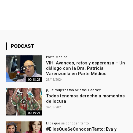
PODCAST
Parte Médico
VIH: Avances, retos y esperanza – Un
diálogo con la Dra. Patricia
Varenzuela en Parte Médico
28/11/2024
00:18:23
¡Qué mujeres tan ociosas! Podcast
Todos tenemos derecho a momentos
de locura
04/03/2023
00:19:21
Ellos que se conocen tanto
#EllosQueSeConocenTanto: Eva y