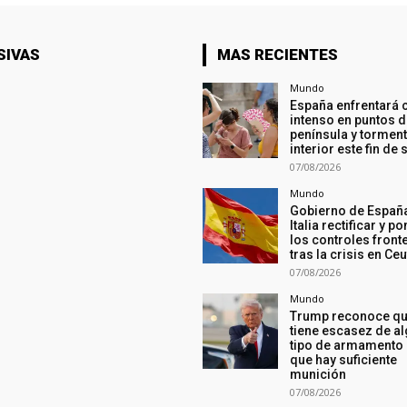
SIVAS
MAS RECIENTES
Mundo
España enfrentará 
intenso en puntos d
península y torment
interior este fin d
07/08/2026
Mundo
Gobierno de España
Italia rectificar y po
los controles front
tras la crisis en Ceu
07/08/2026
Mundo
Trump reconoce q
tiene escasez de a
tipo de armamento
que hay suficiente
munición
07/08/2026