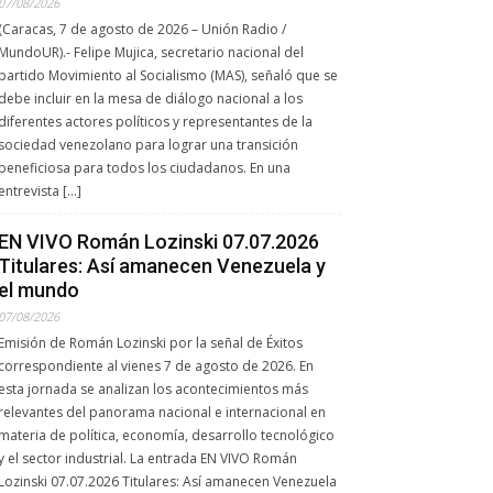
07/08/2026
(Caracas, 7 de agosto de 2026 – Unión Radio /
MundoUR).- Felipe Mujica, secretario nacional del
partido Movimiento al Socialismo (MAS), señaló que se
debe incluir en la mesa de diálogo nacional a los
diferentes actores políticos y representantes de la
sociedad venezolano para lograr una transición
beneficiosa para todos los ciudadanos. En una
entrevista […]
EN VIVO Román Lozinski 07.07.2026
Titulares: Así amanecen Venezuela y
el mundo
07/08/2026
Emisión de Román Lozinski por la señal de Éxitos
correspondiente al vienes 7 de agosto de 2026. En
esta jornada se analizan los acontecimientos más
relevantes del panorama nacional e internacional en
materia de política, economía, desarrollo tecnológico
y el sector industrial. La entrada EN VIVO Román
Lozinski 07.07.2026 Titulares: Así amanecen Venezuela