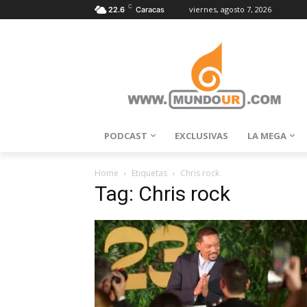
C
viernes, agosto 7, 2026
22.6
Caracas
PODCAST
EXCLUSIVAS
LA MEGA
Home
Etiquetas
Chris rock
Tag: Chris rock