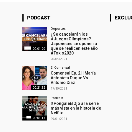
PODCAST
EXCLU
Deportes
¿Se cancelarán los
#JuegosOlímpicos?
Japoneses se oponen a
que se realicen este año
00:01:20
#Tokio2020
20/05/2021
El Comensal
Comensal Ep. 2 || María
Antonieta Duque Vs.
Antonio Díaz
00:21:32
17/10/2021
Podcast
#PóngaleElOjo​ a la serie
más vista en la historia de
Netflix
00:01:17
29/01/2021