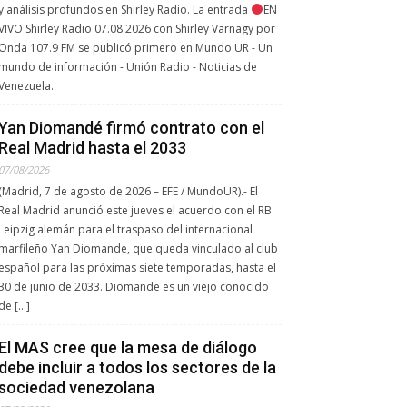
y análisis profundos en Shirley Radio. La entrada
EN
VIVO Shirley Radio 07.08.2026 con Shirley Varnagy por
Onda 107.9 FM se publicó primero en Mundo UR - Un
mundo de información - Unión Radio - Noticias de
Venezuela.
Yan Diomandé firmó contrato con el
Real Madrid hasta el 2033
07/08/2026
(Madrid, 7 de agosto de 2026 – EFE / MundoUR).- El
Real Madrid anunció este jueves el acuerdo con el RB
Leipzig alemán para el traspaso del internacional
marfileño Yan Diomande, que queda vinculado al club
español para las próximas siete temporadas, hasta el
30 de junio de 2033. Diomande es un viejo conocido
de […]
El MAS cree que la mesa de diálogo
debe incluir a todos los sectores de la
sociedad venezolana