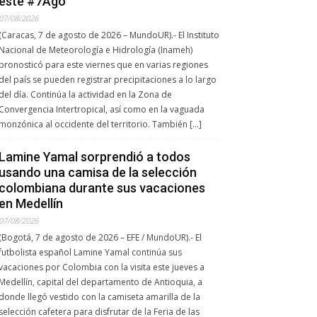
este #7Ago
07/08/2026
(Caracas, 7 de agosto de 2026 – MundoUR).- El Instituto
Nacional de Meteorología e Hidrología (Inameh)
pronosticó para este viernes que en varias regiones
del país se pueden registrar precipitaciones a lo largo
del día. Continúa la actividad en la Zona de
Convergencia Intertropical, así como en la vaguada
monzónica al occidente del territorio. También […]
Lamine Yamal sorprendió a todos
usando una camisa de la selección
colombiana durante sus vacaciones
en Medellín
07/08/2026
(Bogotá, 7 de agosto de 2026 – EFE / MundoUR).- El
futbolista español Lamine Yamal continúa sus
vacaciones por Colombia con la visita este jueves a
Medellín, capital del departamento de Antioquia, a
donde llegó vestido con la camiseta amarilla de la
selección cafetera para disfrutar de la Feria de las