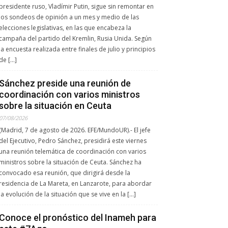
presidente ruso, Vladímir Putin, sigue sin remontar en
los sondeos de opinión a un mes y medio de las
elecciones legislativas, en las que encabeza la
campaña del partido del Kremlin, Rusia Unida. Según
la encuesta realizada entre finales de julio y principios
de […]
Sánchez preside una reunión de
coordinación con varios ministros
sobre la situación en Ceuta
07/08/2026
(Madrid, 7 de agosto de 2026. EFE/MundoUR).- El jefe
del Ejecutivo, Pedro Sánchez, presidirá este viernes
una reunión telemática de coordinación con varios
ministros sobre la situación de Ceuta. Sánchez ha
convocado esa reunión, que dirigirá desde la
residencia de La Mareta, en Lanzarote, para abordar
la evolución de la situación que se vive en la […]
Conoce el pronóstico del Inameh para