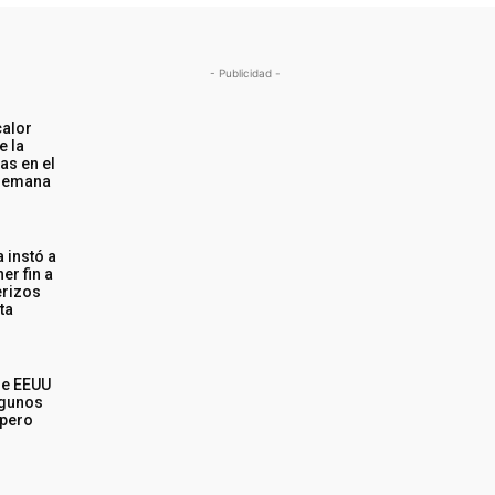
- Publicidad -
calor
e la
as en el
e semana
 instó a
ner fin a
erizos
ta
ue EEUU
lgunos
 pero