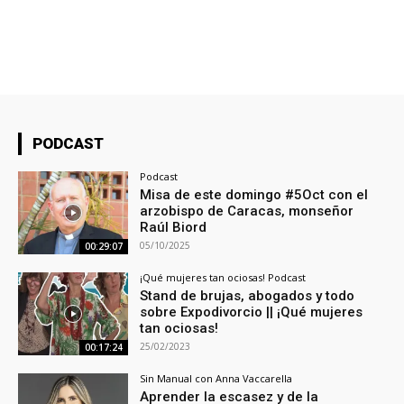
PODCAST
Podcast
Misa de este domingo #5Oct con el
arzobispo de Caracas, monseñor
Raúl Biord
05/10/2025
00:29:07
¡Qué mujeres tan ociosas! Podcast
Stand de brujas, abogados y todo
sobre Expodivorcio || ¡Qué mujeres
tan ociosas!
25/02/2023
00:17:24
Sin Manual con Anna Vaccarella
Aprender la escasez y de la