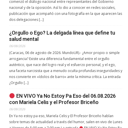
comenzó el diálogo nacional entre representantes del Gobierno
nacional y de la oposición. Así lo dio a conocer en redes sociales,
publicación que acompañó con una fotografía en la que aparecen las
dos delegaciones […]
¿Orgullo o Ego? La delgada línea que define tu
salud mental
06/08/2026
(Caracas, 06 de agosto de 2026. MundoUR).- ¿Amor propio o simple
arrogancia? Existe una diferencia fundamental entre el orgullo
auténtico, que nace del logro real y el esfuerzo personal, y el ego,
una faceta narcisista que a menudo oculta profundas inseguridades y
nos convierte en «ídolos de barro» ante la mínima crítica. La entrada
¿Orgullo […]
EN VIVO Ya No Estoy Pa Eso del 06.08.2026
con Mariela Celis y el Profesor Briceño
06/08/2026
En Ya no estoy pa eso, Mariela Celis y El Profesor Briceño hablan
sobre temas de actualidad a través del humor, salen en vivo de Lunes
a Viernes de 5:00 pm a 7:00 pm La entrada
EN VIVO Ya No Estoy Pa