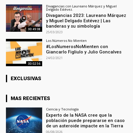
Divagancias con Laureano Márquez y Miguel
Delgado Estévez.
Divagancias 2023: Laureano Márquez
y Miguel Delgado Estévez | Las
banderas y su simbología
00:49:08
25/03/2023
Los Números No Mienten
#LosNumerosNoMienten con
Giancarlo Figliulo y Julio Goncalves
24/02/2021
00:02:56
EXCLUSIVAS
MAS RECIENTES
Ciencia y Tecnología
Experto de la NASA cree que la
población puede prepararse en caso
de un asteroide impacte en la Tierra
06/08/2026